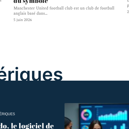
du symbole
a
L
p
Manchester United football club est un club de football
2
anglais basé dans
…
5 juin 2026
ériques
ÉRIQUES
o, le logiciel de