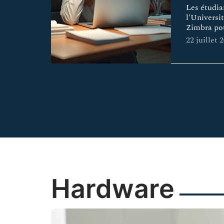
Les étudia
l'Universi
Zimbra pou
22 juillet 
Hardware