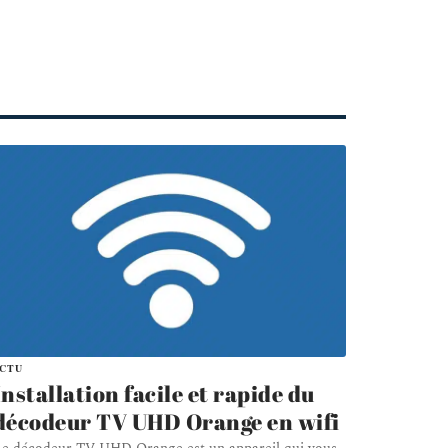
ACTU
Installation facile et rapide du
décodeur TV UHD Orange en wifi