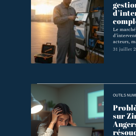
gestio
d’inte
compl
Le marché 
d'interven
acteurs, m
31 juillet 
OUTILS NUM
Probl
sur Z
Anger
résou