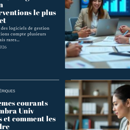
n
rventions le plus
et
des logiciels de gestion
tions compte plusieurs
ais rares
…
2026
ÉRIQUES
èmes courants
imbra Univ
s et comment les
dre