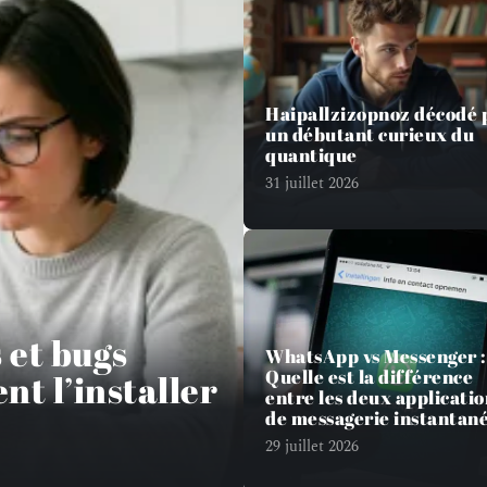
Haipallzizopnoz décodé 
un débutant curieux du
quantique
31 juillet 2026
 et bugs
WhatsApp vs Messenger :
Quelle est la différence
nt l’installer
entre les deux applicatio
de messagerie instantané
29 juillet 2026