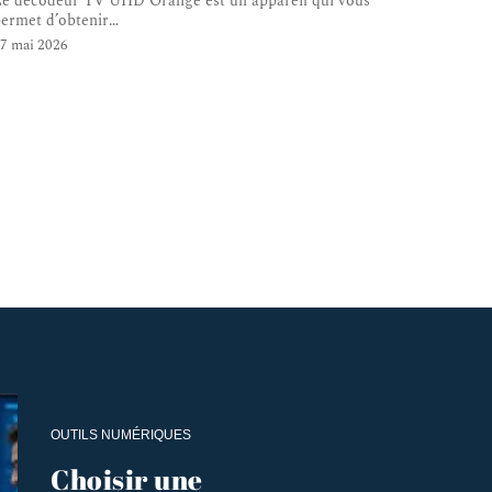
e décodeur TV UHD Orange est un appareil qui vous
ermet d’obtenir
…
7 mai 2026
OUTILS NUMÉRIQUES
Choisir une