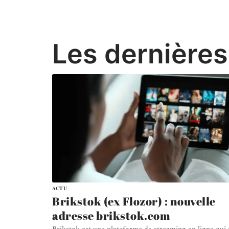
Les dernières
ACTU
Brikstok (ex Flozor) : nouvelle
adresse brikstok.com