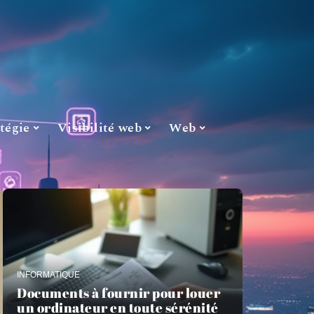
tégie
Visibilité web
Web
INFORMATIQUE
Documents à fournir pour louer
un ordinateur en toute sérénité