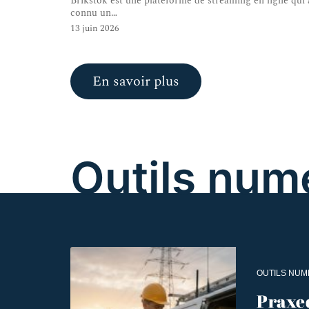
Brikstok est une plateforme de streaming en ligne qui 
connu un
…
13 juin 2026
En savoir plus
Outils num
OUTILS NUM
Praxed