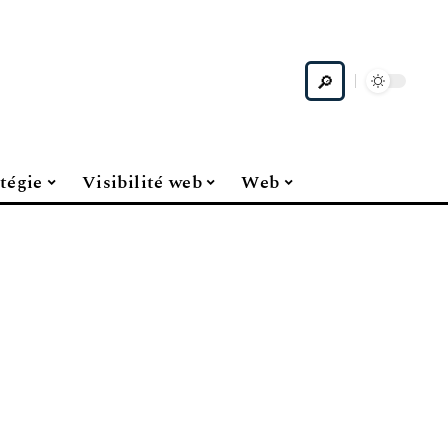
tégie
Visibilité web
Web