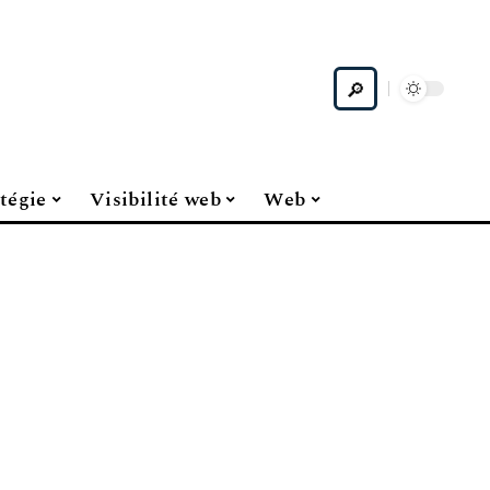
tégie
Visibilité web
Web