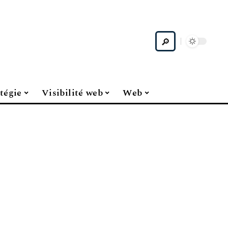
tégie
Visibilité web
Web