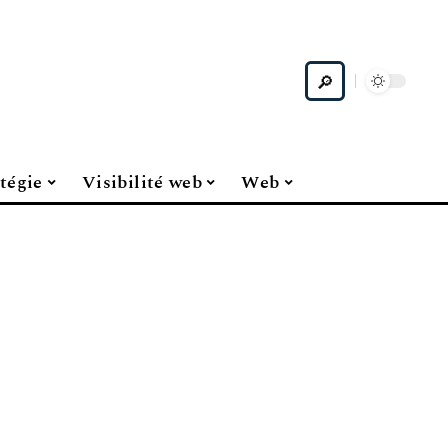
tégie
Visibilité web
Web