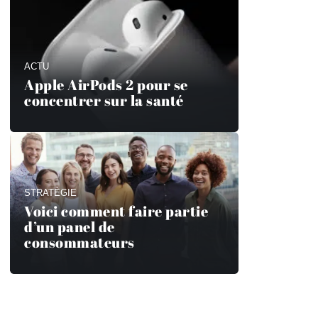
ACTU
Apple AirPods 2 pour se
concentrer sur la santé
STRATÉGIE
Voici comment faire partie
d’un panel de
consommateurs