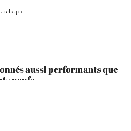
s tels que :
ionnés aussi performants que
ts neufs
 la question à savoir si un téléphone reconditionné
 cela, nous répondons qu’ils le sont tout autant, à
mance. En effet, les appareils avant d’être remis
s. De plus, toutes les pièces défectueuses sont