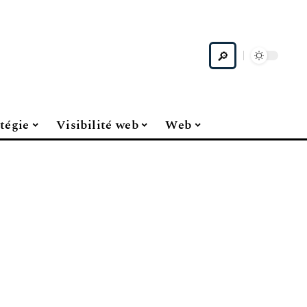
tégie
Visibilité web
Web