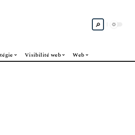
tégie
Visibilité web
Web