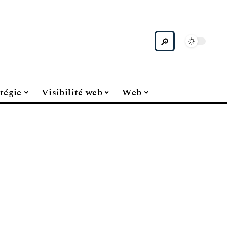
tégie
Visibilité web
Web